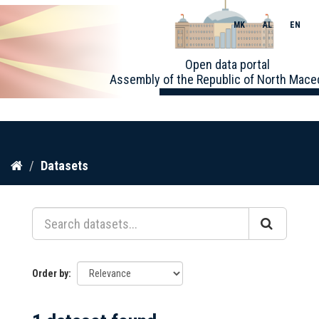
MK
AL
EN
Toggle
Open data portal
naviga
Assembly of the Republic of North Mace
Skip
Datasets
to
content
Order by