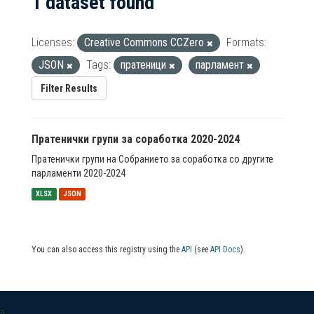
1 dataset found
Licenses:
Creative Commons CCZero
Formats:
JSON
Tags:
пратеници
парламент
Filter Results
Пратенички групи за соработка 2020-2024
Пратенички групи на Собранието за соработка со другите
парламенти 2020-2024
XLSX
JSON
You can also access this registry using the
API
(see
API Docs
).
a