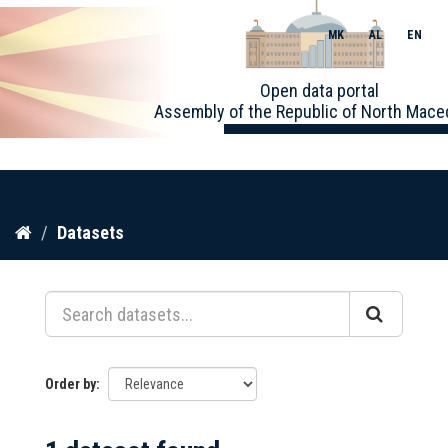
MK
AL
EN
Toggle
Open data portal
naviga
Assembly of the Republic of North Mace
Skip
Datasets
to
content
Order by