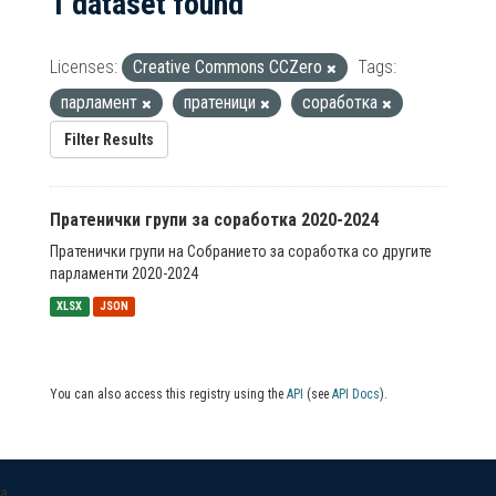
1 dataset found
Licenses:
Creative Commons CCZero
Tags:
парламент
пратеници
соработка
Filter Results
Пратенички групи за соработка 2020-2024
Пратенички групи на Собранието за соработка со другите
парламенти 2020-2024
XLSX
JSON
You can also access this registry using the
API
(see
API Docs
).
a