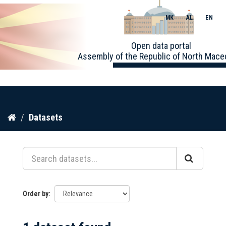
MK
AL
EN
Toggle
Open data portal
naviga
Assembly of the Republic of North Mace
Skip
Datasets
to
content
Order by