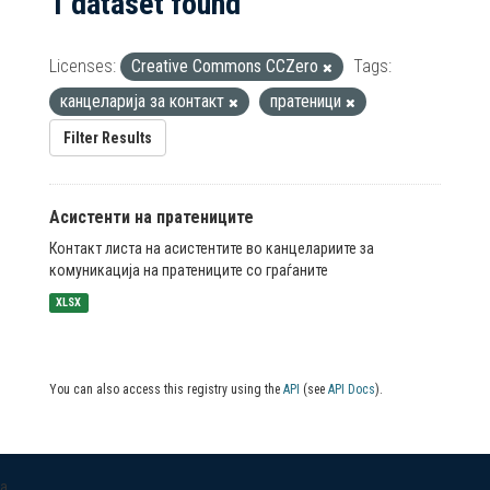
1 dataset found
Licenses:
Creative Commons CCZero
Tags:
канцеларија за контакт
пратеници
Filter Results
Асистенти на пратениците
Контакт листа на асистентите во канцелариите за
комуникација на пратениците со граѓаните
XLSX
You can also access this registry using the
API
(see
API Docs
).
a