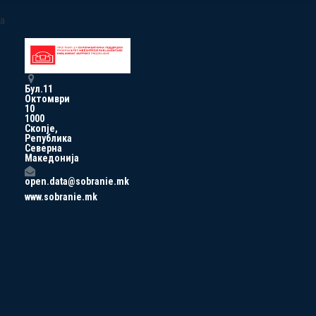
a
Бул.11
Октомври
10
1000
Скопје,
Република
Северна
Македонија
open.data@sobranie.mk
www.sobranie.mk