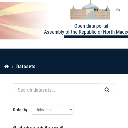
MK
AL
EN
Toggle
Open data portal
naviga
Assembly of the Republic of North Mace
Skip
Datasets
to
content
Order by