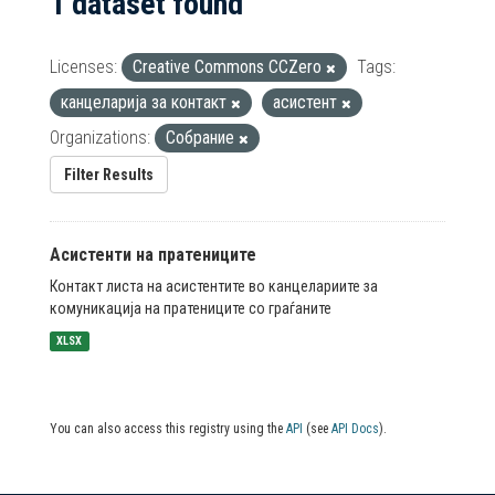
1 dataset found
Licenses:
Creative Commons CCZero
Tags:
канцеларија за контакт
асистент
Organizations:
Собрание
Filter Results
Асистенти на пратениците
Контакт листа на асистентите во канцелариите за
комуникација на пратениците со граѓаните
XLSX
You can also access this registry using the
API
(see
API Docs
).