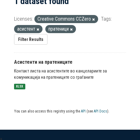
1 dataset found
Licenses:
Creative Commons CCZero
Tags:
асистент
пратеници
Filter Results
Асистенти на пратениците
Контакт листа на асистентите во канцелариите за
комуникација на пратениците со граѓаните
XLSX
You can also access this registry using the
API
(see
API Docs
).
a