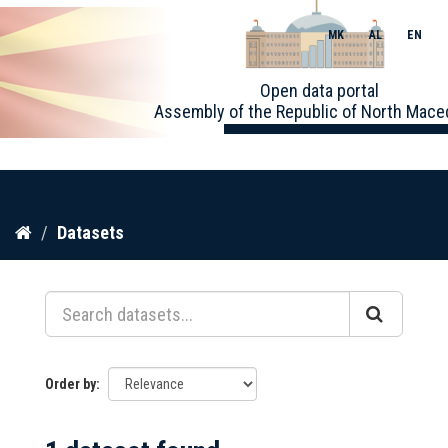
MK
AL
EN
Toggle
Open data portal
naviga
Assembly of the Republic of North Mace
Skip
Datasets
to
content
Order by