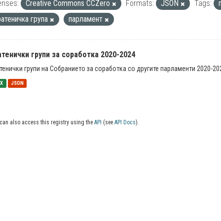
enses:
Creative Commons CCZero
Formats:
JSON
Tags:
ратеничка група
парламент
тенички групи за соработка 2020-2024
тенички групи на Собранието за соработка со другите парламенти 2020-20
SX
JSON
can also access this registry using the
API
(see
API Docs
).