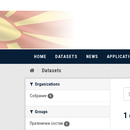
HOME
DATASETS
NEWS
APPLICAT
Skip
Datasets
to
content
Organizations
Собрание
1
Groups
1
Пратенички состав
1