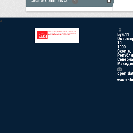
Creative Commons CC...
1
a
Бул.11
Октомв
10
1000
Скопје,
Републи
Северна
Македо
open.da
www.sob