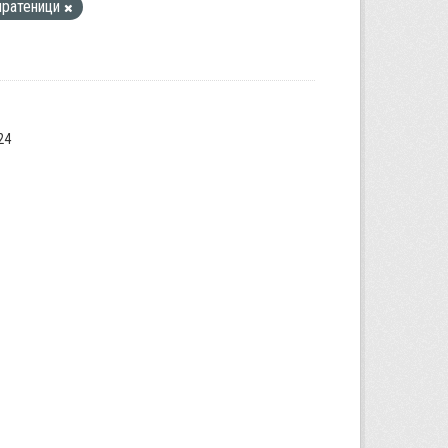
пратеници
24