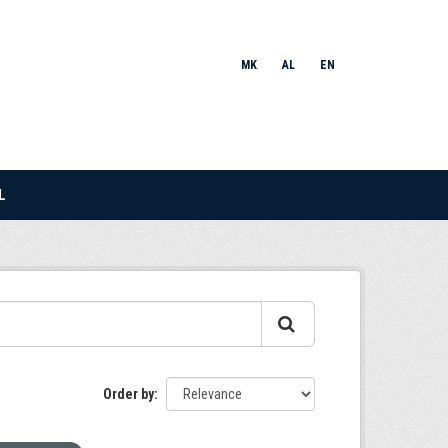
MK
AL
EN
L
Order by