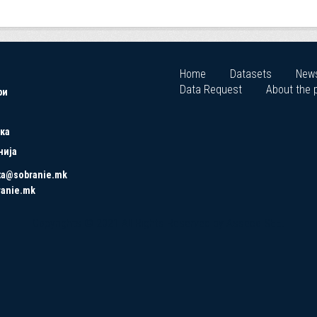
Home
Datasets
New
Data Request
About the p
ри
ка
нија
ta@sobranie.mk
ranie.mk
Copyrights © 2021 All Rights Reserved by Asseco SEE.