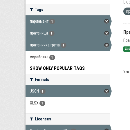
Lic
Tags
п
парламент
1
Пра
пратеници
1
Пра
пратеничка група
1
XL
соработка
1
SHOW ONLY POPULAR TAGS
You 
Formats
JSON
1
XLSX
1
Licenses