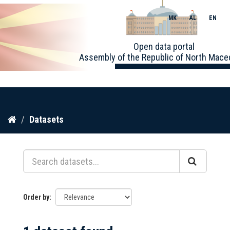
MK
AL
EN
Toggle
Open data portal
naviga
Assembly of the Republic of North Mace
Skip
Datasets
to
content
Order by