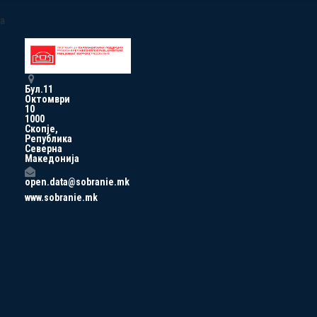
a
Бул.11
Октомври
10
1000
Скопје,
Република
Северна
Македонија
open.data@sobranie.mk
www.sobranie.mk