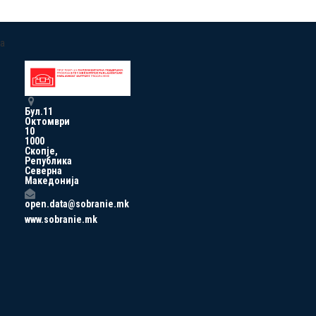
a
Бул.11
Октомври
10
1000
Скопје,
Република
Северна
Македонија
open.data@sobranie.mk
www.sobranie.mk