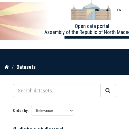
MK
AL
EN
Toggle
Open data portal
naviga
Assembly of the Republic of North Mace
Skip
Datasets
to
content
Order by