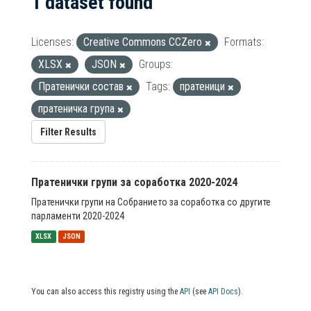
1 dataset found
Licenses:
Creative Commons CCZero
Formats:
XLSX
JSON
Groups:
Пратенички состав
Tags:
пратеници
пратеничка група
Filter Results
Пратенички групи за соработка 2020-2024
Пратенички групи на Собранието за соработка со другите
парламенти 2020-2024
XLSX
JSON
You can also access this registry using the
API
(see
API Docs
).