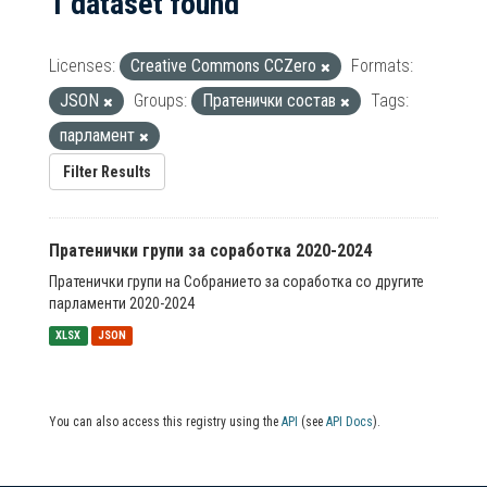
1 dataset found
Licenses:
Creative Commons CCZero
Formats:
JSON
Groups:
Пратенички состав
Tags:
парламент
Filter Results
Пратенички групи за соработка 2020-2024
Пратенички групи на Собранието за соработка со другите
парламенти 2020-2024
XLSX
JSON
You can also access this registry using the
API
(see
API Docs
).