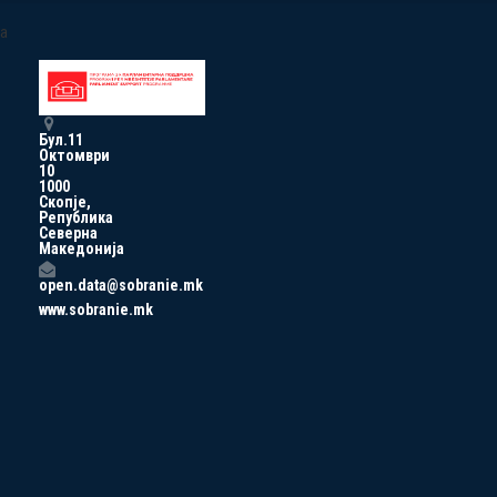
a
Бул.11
Октомври
10
1000
Скопје,
Република
Северна
Македонија
open.data@sobranie.mk
www.sobranie.mk