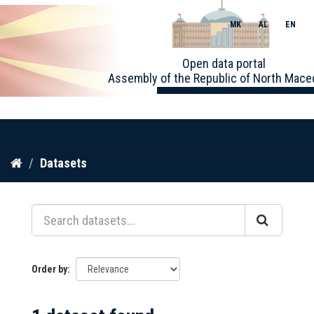
MK
AL
EN
Toggle
Open data portal
naviga
Assembly of the Republic of North Mace
Skip
Datasets
to
content
Order by