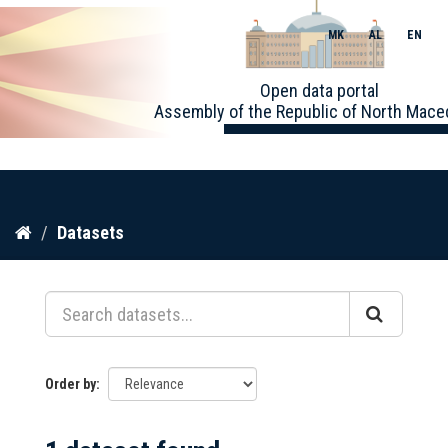
MK
AL
EN
Toggle
Open data portal
naviga
Assembly of the Republic of North Mace
Skip
Datasets
to
content
Order by