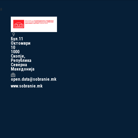
a
Бул.11
Октомври
10
1000
Скопје,
Република
Северна
Македонија
open.data@sobranie.mk
www.sobranie.mk