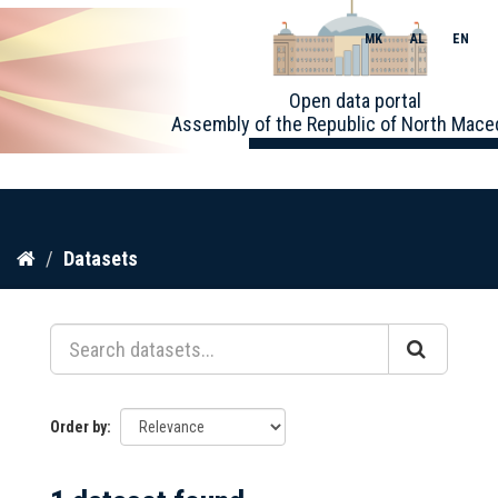
MK
AL
EN
Toggle
Open data portal
naviga
Assembly of the Republic of North Mace
Skip
Datasets
to
content
Order by