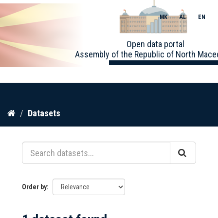
MK
AL
EN
Toggle
Open data portal
naviga
Assembly of the Republic of North Mace
Skip
Datasets
to
content
Order by