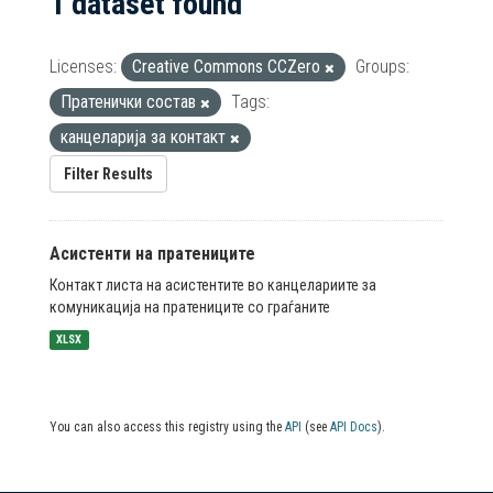
1 dataset found
Licenses:
Creative Commons CCZero
Groups:
Пратенички состав
Tags:
канцеларија за контакт
Filter Results
Асистенти на пратениците
Контакт листа на асистентите во канцелариите за
комуникација на пратениците со граѓаните
XLSX
You can also access this registry using the
API
(see
API Docs
).