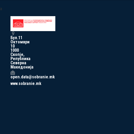
a
Бул.11
Октомври
10
1000
Скопје,
Република
Северна
Македонија
open.data@sobranie.mk
www.sobranie.mk