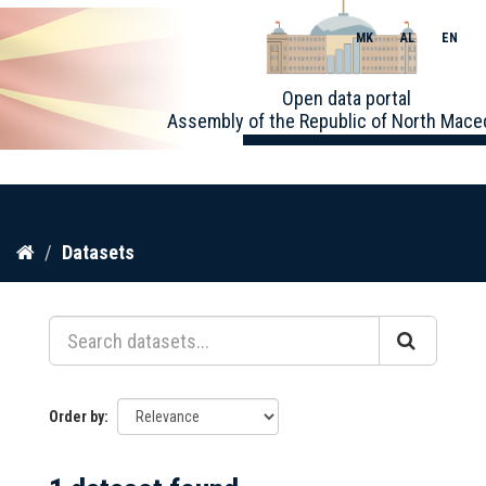
MK
AL
EN
Toggle
Open data portal
naviga
Assembly of the Republic of North Mace
Skip
Datasets
to
content
Order by