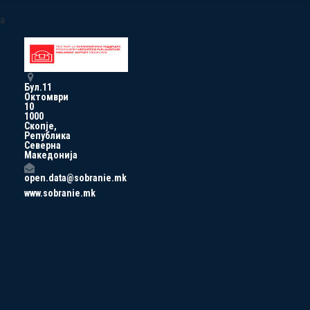
a
Бул.11
Октомври
10
1000
Скопје,
Република
Северна
Македонија
open.data@sobranie.mk
www.sobranie.mk