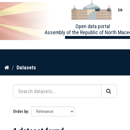
MK
AL
EN
Toggle
Open data portal
naviga
Assembly of the Republic of North Mace
Skip
Datasets
to
content
Order by