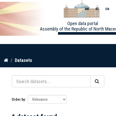
MK
AL
EN
Toggle
Open data portal
naviga
Assembly of the Republic of North Mace
Skip
Datasets
to
content
Order by