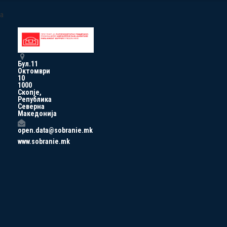
a
Бул.11
Октомври
10
1000
Скопје,
Република
Северна
Македонија
open.data@sobranie.mk
www.sobranie.mk