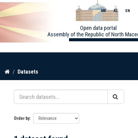
MK
AL
EN
Toggle
Open data portal
naviga
Assembly of the Republic of North Mace
Skip
Datasets
to
content
Order by