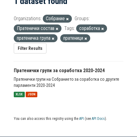
1 dataset found
Organizations:
Собрание
Groups:
Пратенички состав
Tags:
соработка
пратеничка група
пратеници
Filter Results
Пратенички групи за соработка 2020-2024
Пратенички групи на Собранието за соработка со другите
парламенти 2020-2024
XLSX
JSON
You can also access this registry using the
API
(see
API Docs
).