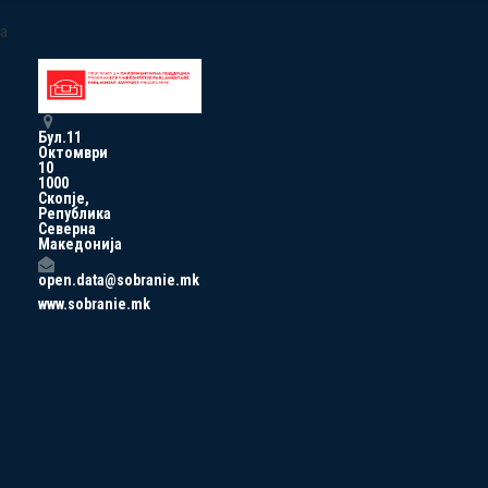
a
Бул.11
Октомври
10
1000
Скопје,
Република
Северна
Македонија
open.data@sobranie.mk
www.sobranie.mk