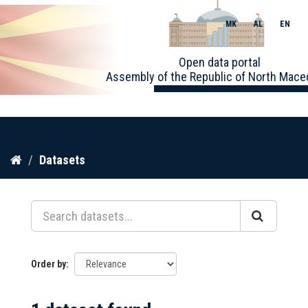
MK
AL
EN
Toggle
Open data portal
naviga
Assembly of the Republic of North Mace
Skip
Datasets
to
content
Order by