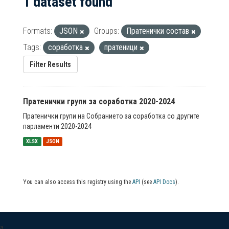
1 dataset found
Formats:
JSON
Groups:
Пратенички состав
Tags:
соработка
пратеници
Filter Results
Пратенички групи за соработка 2020-2024
Пратенички групи на Собранието за соработка со другите
парламенти 2020-2024
XLSX
JSON
You can also access this registry using the
API
(see
API Docs
).
a