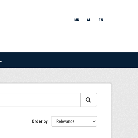
MK
AL
EN
L
Order by