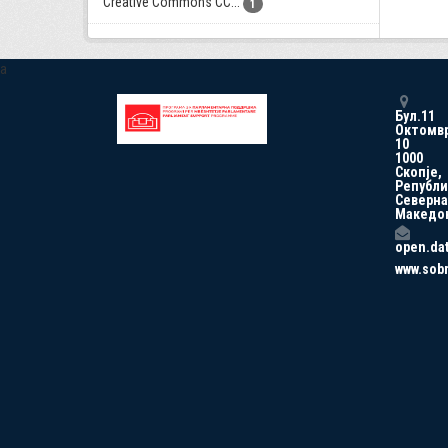
Creative Commons CC...
1
a
Бул.11
Октомв
10
1000
Скопје,
Републи
Северна
Македо
open.da
www.sob