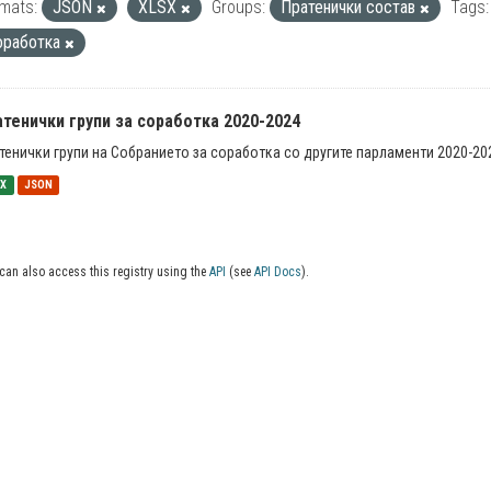
mats:
JSON
XLSX
Groups:
Пратенички состав
Tags:
оработка
тенички групи за соработка 2020-2024
тенички групи на Собранието за соработка со другите парламенти 2020-20
SX
JSON
can also access this registry using the
API
(see
API Docs
).