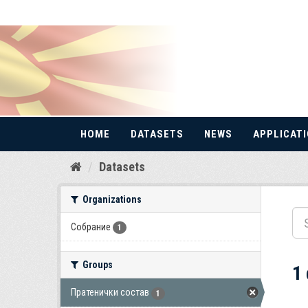
HOME
DATASETS
NEWS
APPLICAT
Skip
Datasets
to
content
Organizations
Собрание
1
Groups
1
Пратенички состав
1