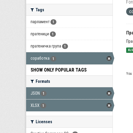
For
Tags
с
парламент
1
Пра
пратеници
1
Пра
пратеничка група
1
XL
соработка
1
SHOW ONLY POPULAR TAGS
You 
Formats
JSON
1
XLSX
1
Licenses