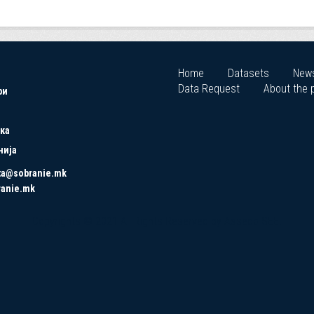
Home
Datasets
New
Data Request
About the p
ри
ка
нија
ta@sobranie.mk
ranie.mk
Copyrights © 2021 All Rights Reserved by Asseco SEE.