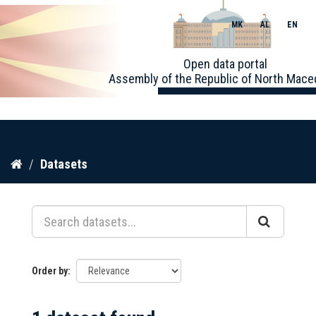
MK
AL
EN
Toggle
Open data portal
naviga
Assembly of the Republic of North Mace
Skip
Datasets
to
content
Order by