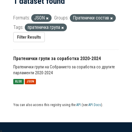
1 dataset found
Formats:
JSON
Groups:
Пратенички состав
Tags:
пратеничка група
Filter Results
Пратенички групи за соработка 2020-2024
Пратенички групи на Собранието за соработка со другите
парламенти 2020-2024
XLSX
JSON
You can also access this registry using the
API
(see
API Docs
).
a