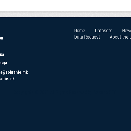
Home
Datasets
New
Data Request
About the p
ри
ка
нија
ta@sobranie.mk
ranie.mk
Copyrights © 2021 All Rights Reserved by Asseco SEE.