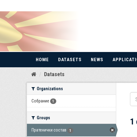
HOME
DATASETS
NEWS
APPLICAT
Skip
Datasets
to
content
Organizations
Собрание
1
Groups
1
Пратенички состав
1