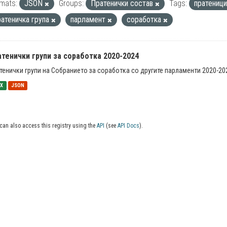
mats:
JSON
Groups:
Пратенички состав
Tags:
пратениц
ратеничка група
парламент
соработка
тенички групи за соработка 2020-2024
тенички групи на Собранието за соработка со другите парламенти 2020-20
SX
JSON
can also access this registry using the
API
(see
API Docs
).