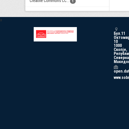
Creative Commons CC...
1
a
Бул.11
Октомв
10
1000
Скопје,
Републи
Северна
Македо
open.da
www.sob