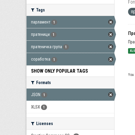
For
Tags
п
парламент
1
Пра
пратеници
1
Пра
пратеничка група
1
XL
соработка
1
SHOW ONLY POPULAR TAGS
You 
Formats
JSON
1
XLSX
1
Licenses