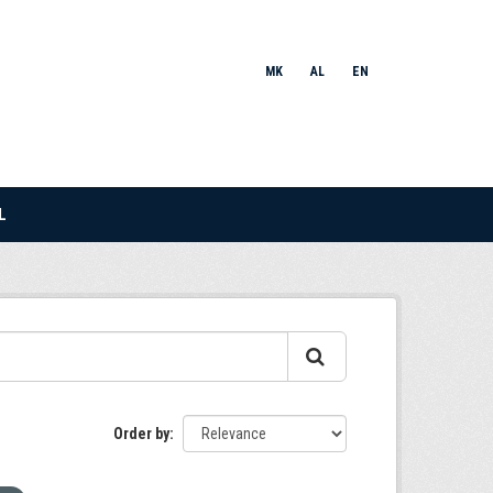
MK
AL
EN
L
Order by