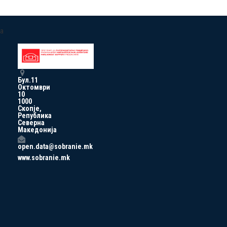
a
Бул.11
Октомври
10
1000
Скопје,
Република
Северна
Македонија
open.data@sobranie.mk
www.sobranie.mk