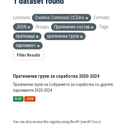
1 dataset found
Licenses:
Creative Commons CCZero
Formats:
JSON
Groups:
Пратенички состав
Tags:
пратеници
пратеничка група
парламент
Filter Results
Пратенички групи за соработка 2020-2024
Пратенички групи на Собранието за соработка со другите
парламенти 2020-2024
XLSX
JSON
You can also access this registry using the
API
(see
API Docs
).