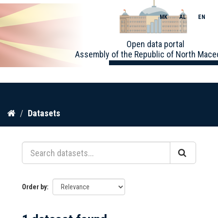
MK
AL
EN
Toggle
Open data portal
naviga
Assembly of the Republic of North Mace
Skip
Datasets
to
content
Order by