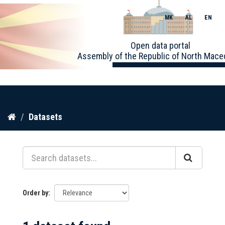
MK
AL
EN
Toggle
Open data portal
naviga
Assembly of the Republic of North Mace
Skip
Datasets
to
content
Order by