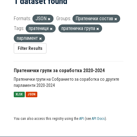
1 dataset found
Formats:
JSON
Groups:
Пратенички состав
Tags:
пратеници
пратеничка група
парламент
Filter Results
Пратенички групи за соработка 2020-2024
Пратенички групи на Собранието за соработка со другите
парламенти 2020-2024
XLSX
JSON
You can also access this registry using the
API
(see
API Docs
).