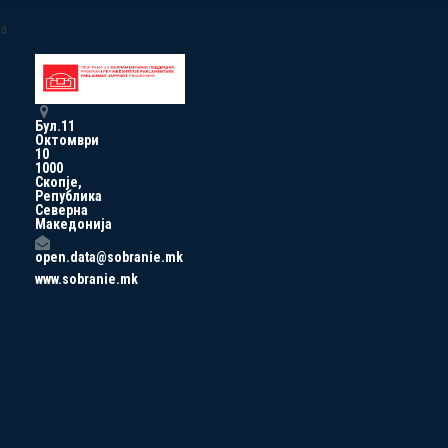
a
Бул.11
Октомври
10
1000
Скопје,
Република
Северна
Македонија
open.data@sobranie.mk
www.sobranie.mk