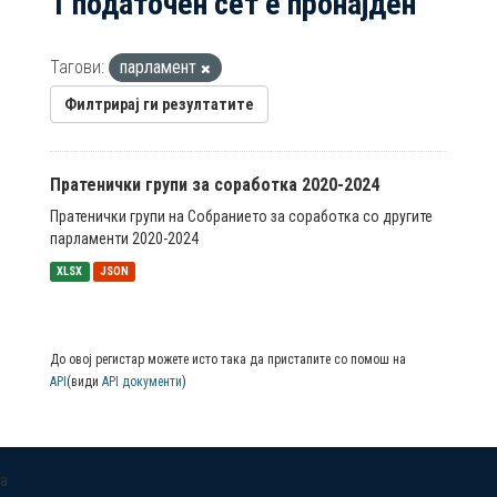
1 податочен сет е пронајден
Тагови:
парламент
Филтрирај ги резултатите
Пратенички групи за соработка 2020-2024
Пратенички групи на Собранието за соработка со другите
парламенти 2020-2024
XLSX
JSON
До овој регистар можете исто така да пристапите со помош на
API
(види
API документи
)
a