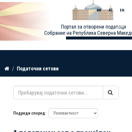
MK
AL
EN
Toggle
Портал за отворени податоци
naviga
Собрание на Република Северна Макед
Прескокнете
Податочни сетови
до
содржина
Подреди според