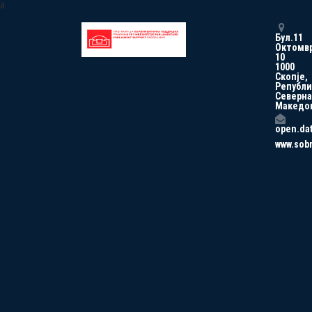
a
Бул.11
Октомв
10
1000
Скопје,
Републи
Северна
Македо
open.da
www.sob