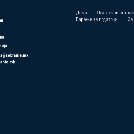
Дома
Податочни сетови
Барање за податоци
За
ри
ка
нија
ta@sobranie.mk
ranie.mk
Copyrights © 2021 All Rights Reserved by Asseco SEE.