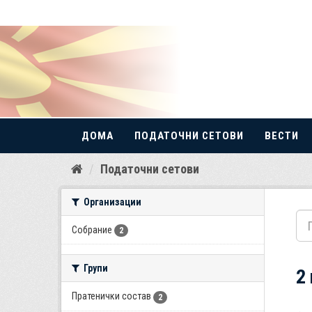
ДОМА
ПОДАТОЧНИ СЕТОВИ
ВЕСТИ
Прескокнете
Податочни сетови
до
содржина
Организации
Собрание
2
Групи
2
Пратенички состав
2