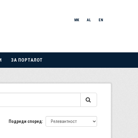
MK
AL
EN
И
ЗА ПОРТАЛОТ
Подреди според