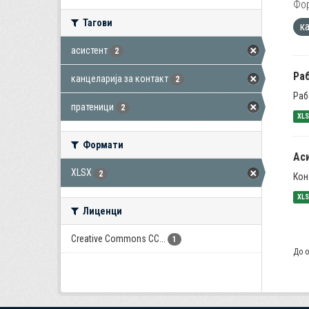
Фо
Тагови
к
асистент
2
Раб
канцеларија за контакт
2
Раб
пратеници
2
XL
Формати
Ас
XLSX
2
Кон
XL
Лиценци
Creative Commons CC...
1
До о