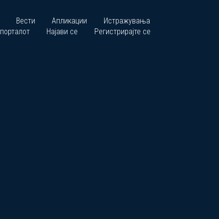
Вести
Апликации
Истражувања
 порталот
Најави се
Регистрирајте се