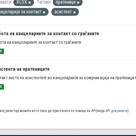
рмати:
XLSX
Тагови:
пратеници
анцеларија за контакт
асистент
ота на канцелариите за контакт со граѓаните
ота на канцелариите за контакт со граѓаните
SX
истенти на пратениците
такт листа на асистентите во канцелариите за комуникација на пратеницит
SX
вој регистар можете исто така да пристапите со помош на
API
(види
API документи
)