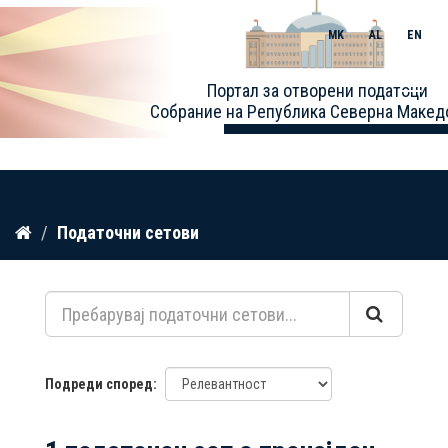
MK
AL
EN
Toggle
Портал за отворени податоци
naviga
Собрание на Република Северна Макед
Прескокнете
Податочни сетови
до
содржина
Подреди според