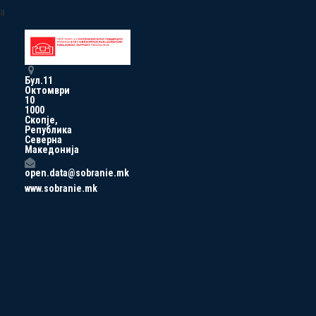
a
Бул.11
Октомври
10
1000
Скопје,
Република
Северна
Македонија
open.data@sobranie.mk
www.sobranie.mk