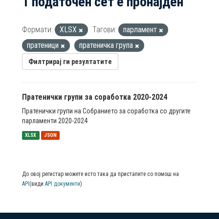
1 податочен сет е пронајден
Формати:
XLSX
Тагови:
парламент
пратеници
пратеничка група
Филтрирај ги резултатите
Пратенички групи за соработка 2020-2024
Пратенички групи на Собранието за соработка со другите
парламенти 2020-2024
XLSX
JSON
До овој регистар можете исто така да пристапите со помош на
API
(види
API документи
)