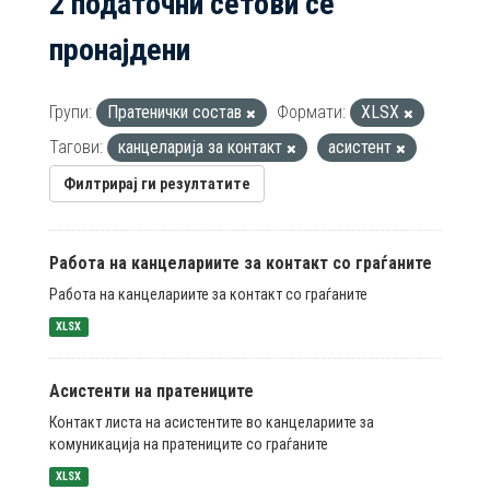
2 податочни сетови се
пронајдени
Групи:
Пратенички состав
Формати:
XLSX
Тагови:
канцеларија за контакт
асистент
Филтрирај ги резултатите
Работа на канцелариите за контакт со граѓаните
Работа на канцелариите за контакт со граѓаните
XLSX
Асистенти на пратениците
Контакт листа на асистентите во канцелариите за
комуникација на пратениците со граѓаните
XLSX