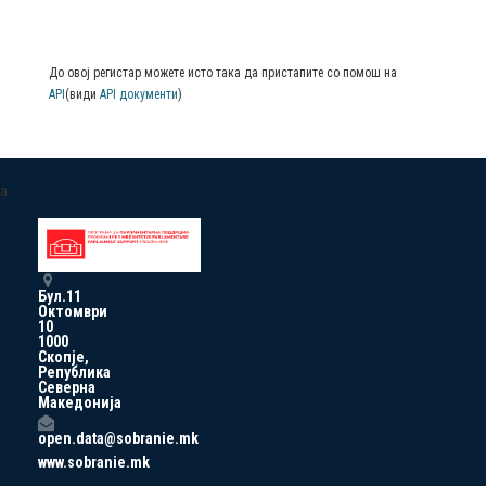
До овој регистар можете исто така да пристапите со помош на
API
(види
API документи
)
a
Бул.11
Октомври
10
1000
Скопје,
Република
Северна
Македонија
open.data@sobranie.mk
www.sobranie.mk