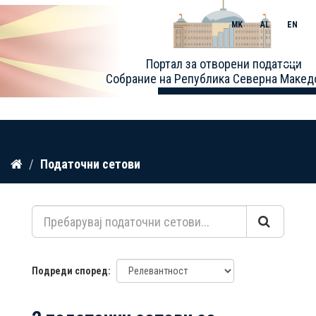
MK
AL
EN
Toggle
Портал за отворени податоци
naviga
Собрание на Република Северна Макед
Прескокнете
Податочни сетови
до
содржина
Подреди според