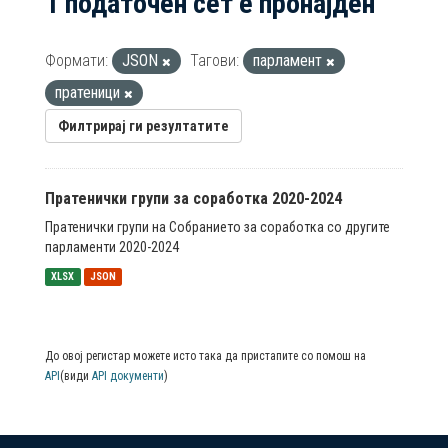
1 податочен сет е пронајден
Формати:
JSON
Тагови:
парламент
пратеници
Филтрирај ги резултатите
Пратенички групи за соработка 2020-2024
Пратенички групи на Собранието за соработка со другите
парламенти 2020-2024
XLSX
JSON
До овој регистар можете исто така да пристапите со помош на
API
(види
API документи
)