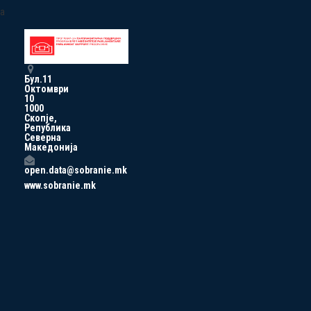
a
Бул.11
Октомври
10
1000
Скопје,
Република
Северна
Македонија
open.data@sobranie.mk
www.sobranie.mk