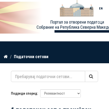
MK
AL
EN
Toggle
Портал за отворени податоци
naviga
Собрание на Република Северна Макед
Прескокнете
Податочни сетови
до
содржина
Подреди според