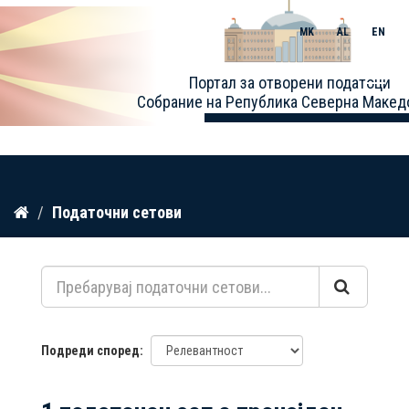
MK
AL
EN
Toggle
Портал за отворени податоци
naviga
Собрание на Република Северна Макед
Прескокнете
Податочни сетови
до
содржина
Подреди според