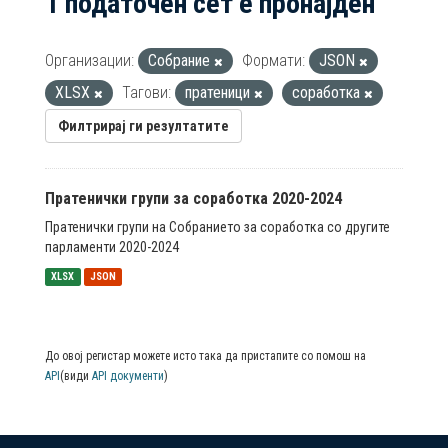
1 податочен сет е пронајден
Организации:
Собрание
Формати:
JSON
XLSX
Тагови:
пратеници
соработка
Филтрирај ги резултатите
Пратенички групи за соработка 2020-2024
Пратенички групи на Собранието за соработка со другите
парламенти 2020-2024
XLSX
JSON
До овој регистар можете исто така да пристапите со помош на
API
(види
API документи
)