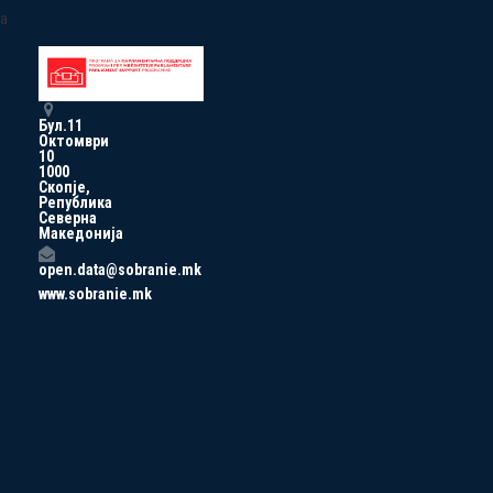
a
Бул.11
Октомври
10
1000
Скопје,
Република
Северна
Македонија
open.data@sobranie.mk
www.sobranie.mk