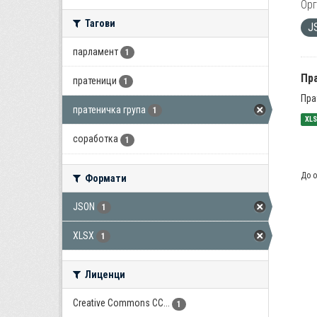
Орг
Тагови
J
парламент
1
Пра
пратеници
1
Пра
пратеничка група
1
XL
соработка
1
До о
Формати
JSON
1
XLSX
1
Лиценци
Creative Commons CC...
1