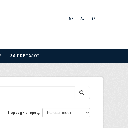
MK
AL
EN
И
ЗА ПОРТАЛОТ
Подреди според