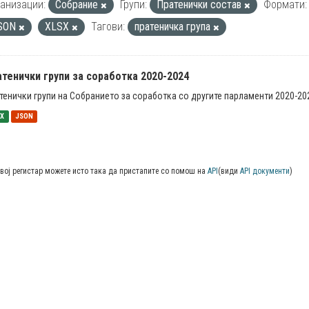
анизации:
Собрание
Групи:
Пратенички состав
Формати:
SON
XLSX
Тагови:
пратеничка група
тенички групи за соработка 2020-2024
тенички групи на Собранието за соработка со другите парламенти 2020-20
SX
JSON
вој регистар можете исто така да пристапите со помош на
API
(види
API документи
)