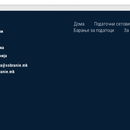
Дома
Податочни сетови
Барање за податоци
За
ри
ка
нија
ta@sobranie.mk
ranie.mk
Copyrights © 2021 All Rights Reserved by Asseco SEE.