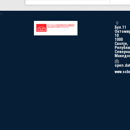
a
Бул.11
Октомв
10
1000
Скопје,
Републи
Северна
Македо
open.da
www.sob