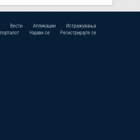
Вести
Апликации
Истражувања
 порталот
Најави се
Регистрирајте се