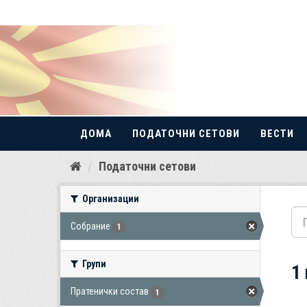
ДОМА
ПОДАТОЧНИ СЕТОВИ
ВЕСТИ
Прескокнете
Податочни сетови
до
содржина
Организации
Собрание
1
Групи
1
Пратенички состав
1