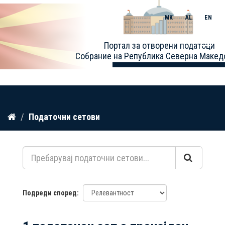
MK
AL
EN
Toggle
Портал за отворени податоци
naviga
Собрание на Република Северна Макед
Прескокнете
Податочни сетови
до
содржина
Подреди според