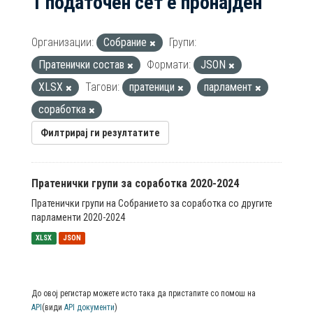
1 податочен сет е пронајден
Организации:
Собрание
Групи:
Пратенички состав
Формати:
JSON
XLSX
Тагови:
пратеници
парламент
соработка
Филтрирај ги резултатите
Пратенички групи за соработка 2020-2024
Пратенички групи на Собранието за соработка со другите
парламенти 2020-2024
XLSX
JSON
До овој регистар можете исто така да пристапите со помош на
API
(види
API документи
)