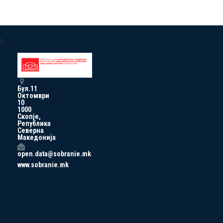
a
Бул.11
Октомври
10
1000
Скопје,
Република
Северна
Македонија
open.data@sobranie.mk
www.sobranie.mk