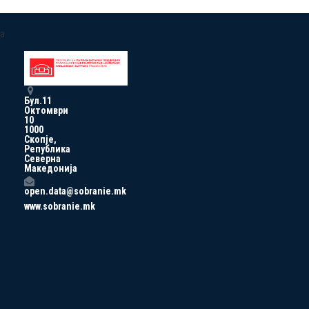
a
Бул.11
Октомври
10
1000
Скопје,
Република
Северна
Македонија
open.data@sobranie.mk
www.sobranie.mk