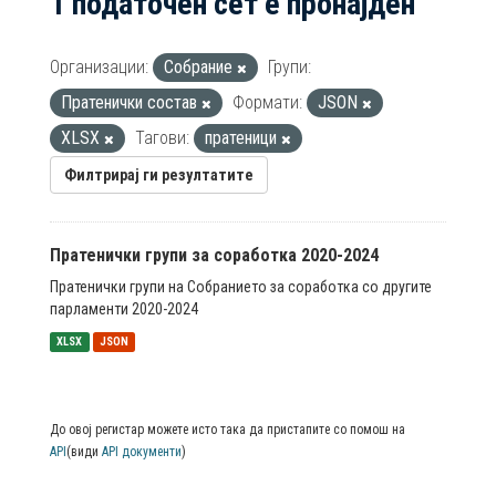
1 податочен сет е пронајден
Организации:
Собрание
Групи:
Пратенички состав
Формати:
JSON
XLSX
Тагови:
пратеници
Филтрирај ги резултатите
Пратенички групи за соработка 2020-2024
Пратенички групи на Собранието за соработка со другите
парламенти 2020-2024
XLSX
JSON
До овој регистар можете исто така да пристапите со помош на
API
(види
API документи
)