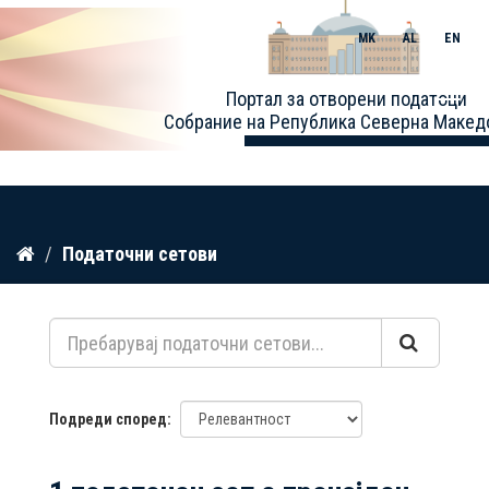
MK
AL
EN
Toggle
Портал за отворени податоци
naviga
Собрание на Република Северна Макед
Прескокнете
Податочни сетови
до
содржина
Подреди според