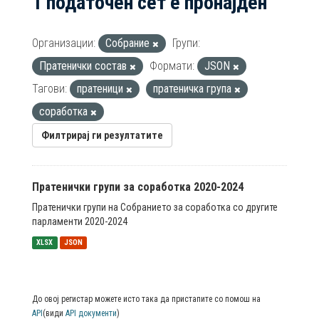
1 податочен сет е пронајден
Организации:
Собрание
Групи:
Пратенички состав
Формати:
JSON
Тагови:
пратеници
пратеничка група
соработка
Филтрирај ги резултатите
Пратенички групи за соработка 2020-2024
Пратенички групи на Собранието за соработка со другите
парламенти 2020-2024
XLSX
JSON
До овој регистар можете исто така да пристапите со помош на
API
(види
API документи
)