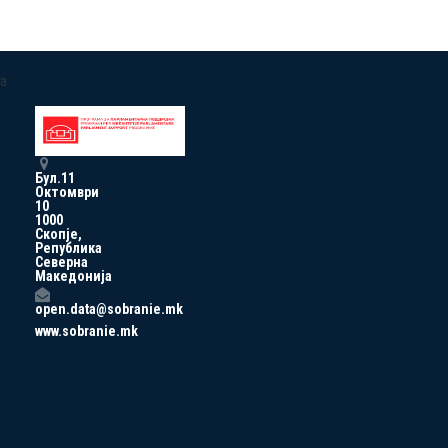
a
Бул.11
Октомври
10
1000
Скопје,
Република
Северна
Македонија
open.data@sobranie.mk
www.sobranie.mk