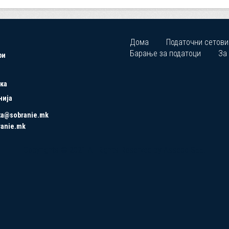
Дома
Податочни сетови
Барање за податоци
За
ри
ка
нија
ta@sobranie.mk
ranie.mk
Copyrights © 2021 All Rights Reserved by Asseco SEE.