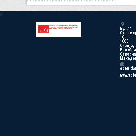
a
Бул.11
Октомв
10
1000
Скопје,
Републи
Северна
Македо
open.da
www.sob