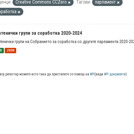
енци:
Creative Commons CCZero
Тагови:
парламент
оработка
тенички групи за соработка 2020-2024
тенички групи на Собранието за соработка со другите парламенти 2020-20
SX
JSON
вој регистар можете исто така да пристапите со помош на
API
(види
API документи
)