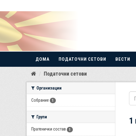
ДОМА
ПОДАТОЧНИ СЕТОВИ
ВЕСТИ
Прескокнете
Податочни сетови
до
содржина
Организации
Собрание
1
Групи
1
Пратенички состав
1