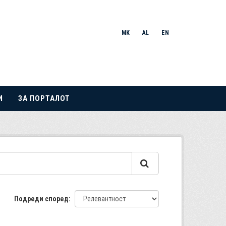
MK
AL
EN
И
ЗА ПОРТАЛОТ
Подреди според