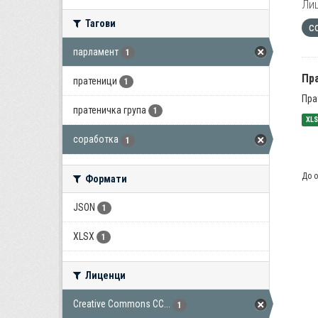
Лиц
Тагови
с
парламент
1
Пра
пратеници
1
Пра
пратеничка група
1
XL
соработка
1
До о
Формати
JSON
1
XLSX
1
Лиценци
Creative Commons CC...
1