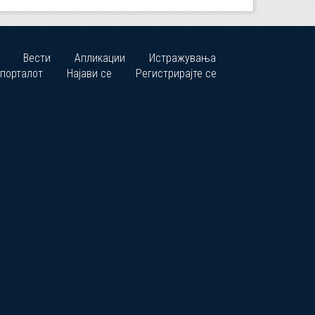
Вести
Апликации
Истражувања
 порталот
Најави се
Регистрирајте се