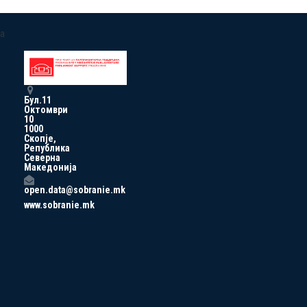
a
Бул.11
Октомври
10
1000
Скопје,
Република
Северна
Македонија
open.data@sobranie.mk
www.sobranie.mk