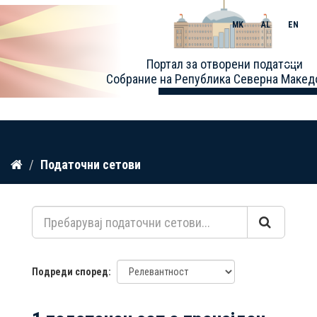
MK
AL
EN
Toggle
Портал за отворени податоци
naviga
Собрание на Република Северна Макед
Прескокнете
Податочни сетови
до
содржина
Подреди според