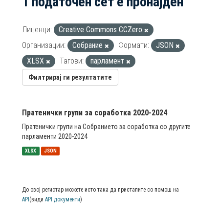
1 податочен сет е пронајден
Лиценци:
Creative Commons CCZero
Организации:
Собрание
Формати:
JSON
XLSX
Тагови:
парламент
Филтрирај ги резултатите
Пратенички групи за соработка 2020-2024
Пратенички групи на Собранието за соработка со другите
парламенти 2020-2024
XLSX
JSON
До овој регистар можете исто така да пристапите со помош на
API
(види
API документи
)