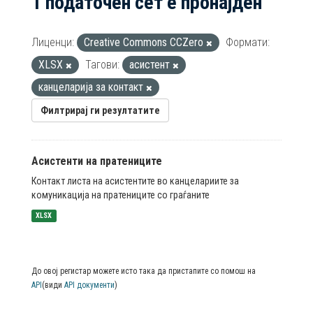
1 податочен сет е пронајден
Лиценци:
Creative Commons CCZero
Формати:
XLSX
Тагови:
асистент
канцеларија за контакт
Филтрирај ги резултатите
Асистенти на пратениците
Контакт листа на асистентите во канцелариите за
комуникација на пратениците со граѓаните
XLSX
До овој регистар можете исто така да пристапите со помош на
API
(види
API документи
)