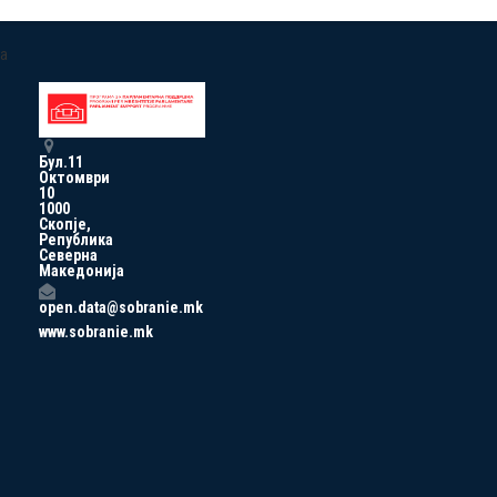
a
Бул.11
Октомври
10
1000
Скопје,
Република
Северна
Македонија
open.data@sobranie.mk
www.sobranie.mk