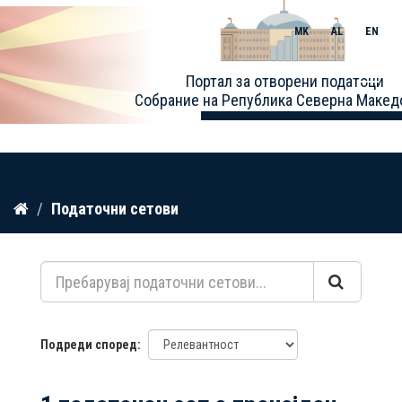
MK
AL
EN
Toggle
Портал за отворени податоци
naviga
Собрание на Република Северна Макед
Прескокнете
Податочни сетови
до
содржина
Подреди според