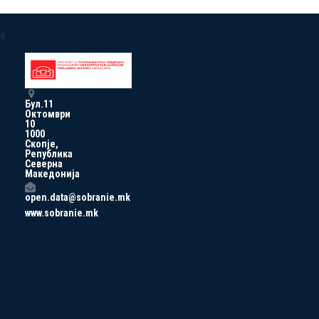
a
Бул.11
Октомври
10
1000
Скопје,
Република
Северна
Македонија
open.data@sobranie.mk
www.sobranie.mk