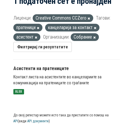
1 податочен сет е пронајден
Лиценци:
Creative Commons CCZero
Тагови:
пратеници
канцеларија за контакт
асистент
Организации:
Собрание
Филтрирај ги резултатите
Асистенти на пратениците
Контакт листа на асистентите во канцелариите за
комуникација на пратениците со граѓаните
XLSX
До овој регистар можете исто така да пристапите со помош на
API
(види
API документи
)