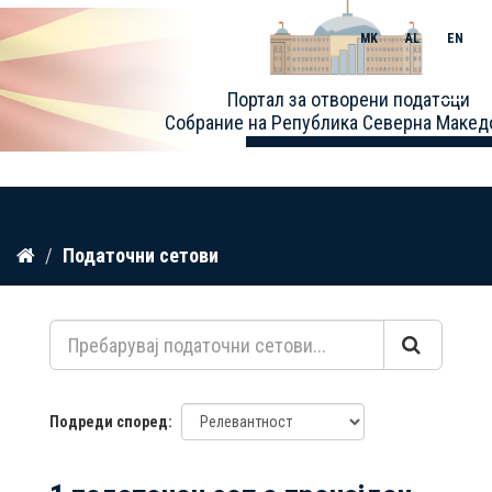
MK
AL
EN
Toggle
Портал за отворени податоци
naviga
Собрание на Република Северна Макед
Прескокнете
Податочни сетови
до
содржина
Подреди според