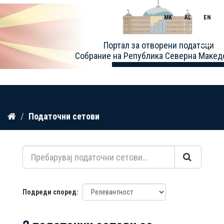
MK
AL
EN
Toggle
Портал за отворени податоци
naviga
Собрание на Република Северна Макед
Прескокнете
Податочни сетови
до
содржина
Подреди според