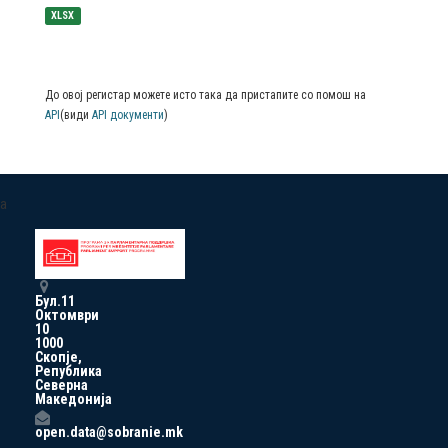
XLSX
До овој регистар можете исто така да пристапите со помош на
API
(види
API документи
)
a
Бул.11
Октомври
10
1000
Скопје,
Република
Северна
Македонија
open.data@sobranie.mk