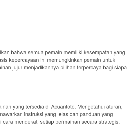
stikan bahwa semua pemain memiliki kesempatan yang
basis kepercayaan ini memungkinkan pemain untuk
n jujur ​​menjadikannya pilihan terpercaya bagi siapa
an yang tersedia di Acuantoto. Mengetahui aturan,
awarkan instruksi yang jelas dan panduan yang
cara mendekati setiap permainan secara strategis.