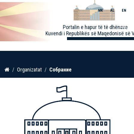
MK
AL
EN
Toggle
Portalin e hapur të të dhënave
naviga
Kuvendi i Republikës së Maqedonisë së V
Kalo
Organizatat
Собрание
te
përmbajtja