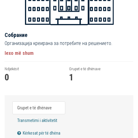
Собрание
Организација креирана за потребите на решението.
lexo më shum
Ndjekësit
Grupet e të dhënave
0
1
Grupet e të dhënave
Transmetimi i aktivitetit
Kërkesat për të dhëna