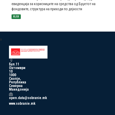
евиденција за корисниците на средства од Буџетот на
фондовите, структура на приходи по дејности
XLSX
a
Бул.11
Октомври
10
1000
Скопје,
Република
Северна
Македонија
open.data@sobranie.mk
www.sobranie.mk