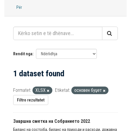
Për
Rendit nga
1 dataset found
Formatet:
XLSX
Etiketat:
основен буџет
Filtro rezultatet
Завршна сметка на Собранието 2022
Биланс на состојба, биланс на приходи и расходи, државна