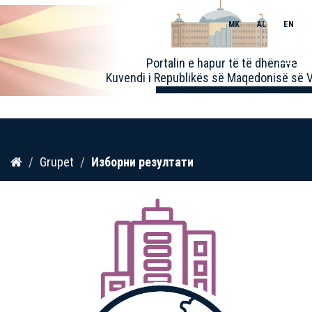
MK
AL
EN
Toggle
Portalin e hapur të të dhënave
naviga
Kuvendi i Republikës së Maqedonisë së V
Kalo
Grupet
Изборни резултати
te
përmbajtja