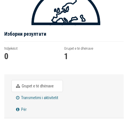
Изборни резултати
Ndjekësit
Grupet e të dhënave
0
1
Grupet e të dhënave
Transmetimi i aktivitetit
Për