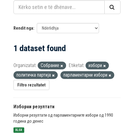
Rendit nga
1 dataset found
Organizatat:
Собрание
Etiketat:
избори
политичка партија
парламентарни избори
Filtro rezultatet
Изборни резултати
Изборни резултати од парламентарните избори од 1990
година до денес
XLSX