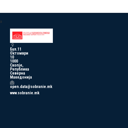
a
Бул.11
Октомври
10
1000
Скопје,
Република
Северна
Македонија
open.data@sobranie.mk
www.sobranie.mk