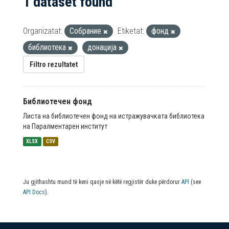
1 dataset found
Organizatat:
Собрание
Etiketat:
фонд
библиотека
донација
Filtro rezultatet
Библиотечен фонд
Листа на библиотечен фонд на истражувачката библиотека
на Паралментарен институт
XLSX
CSV
Ju gjithashtu mund të keni qasje në këtë regjistër duke përdorur
API
(see
API Docs
).