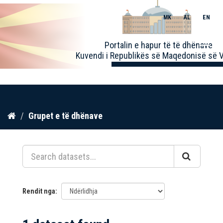
MK
AL
EN
Toggle
Portalin e hapur të të dhënave
naviga
Kuvendi i Republikës së Maqedonisë së V
Kalo
Grupet e të dhënave
te
përmbajtja
Rendit nga