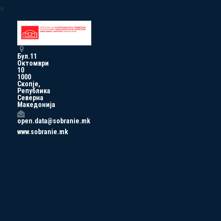
a
Бул.11
Октомври
10
1000
Скопје,
Република
Северна
Македонија
open.data@sobranie.mk
www.sobranie.mk