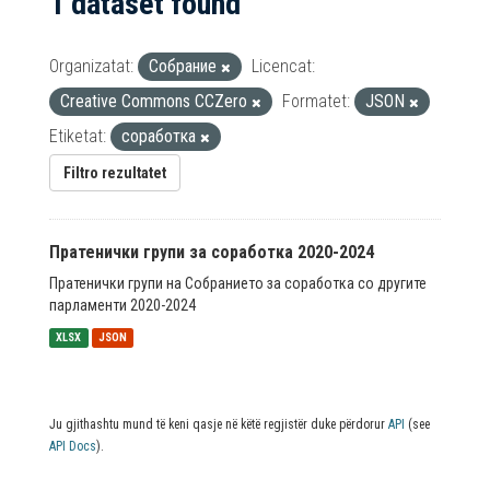
1 dataset found
Organizatat:
Собрание
Licencat:
Creative Commons CCZero
Formatet:
JSON
Etiketat:
соработка
Filtro rezultatet
Пратенички групи за соработка 2020-2024
Пратенички групи на Собранието за соработка со другите
парламенти 2020-2024
XLSX
JSON
Ju gjithashtu mund të keni qasje në këtë regjistër duke përdorur
API
(see
API Docs
).