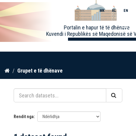
MK
AL
EN
Toggle
Portalin e hapur të të dhënave
naviga
Kuvendi i Republikës së Maqedonisë së V
Kalo
Grupet e të dhënave
te
përmbajtja
Rendit nga