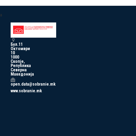
a
Бул.11
Октомври
10
1000
Скопје,
Република
Северна
Македонија
open.data@sobranie.mk
www.sobranie.mk