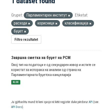
1 dataset found
Grupet:
Парламентарен институт
Etiketat:
расходи
корисници
класификација
буџет
Filtro rezultatet
Завршна сметка на буџет на РСМ
Овој тип на податоци е од секундарен извор и истите се
користат за испорака на анализи од страна на
Парламентарната буџетска канцеларија
XLSX
Ju gjithashtu mund të keni qasje në këtë regjistër duke përdorur
API
(see
API Docs
).