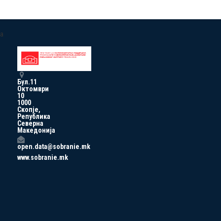
a
Бул.11
Октомври
10
1000
Скопје,
Република
Северна
Македонија
open.data@sobranie.mk
www.sobranie.mk