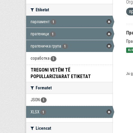
Org
Etiketat
п
парламент
1
Пра
пратеници
1
Пра
пратеничка група
1
XL
соработка
1
TREGONI VETËM TË
Ju g
POPULLARIZUARAT ETIKETAT
Formatet
JSON
1
XLSX
1
Licencat