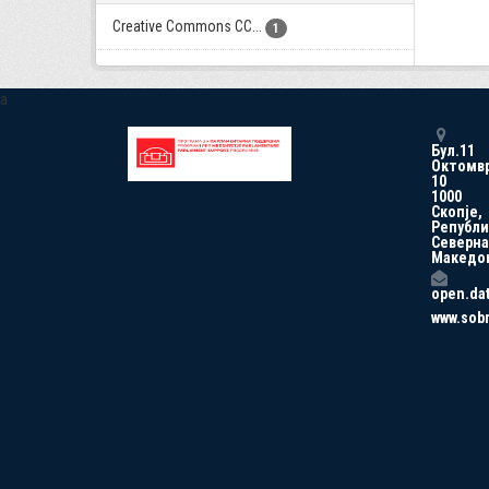
Creative Commons CC...
1
a
Бул.11
Октомв
10
1000
Скопје,
Републи
Северна
Македо
open.da
www.sob