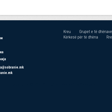
Kreu
Grupet e të dhënave
Kërkesë për të dhëna
Rre
ри
ка
нија
ta@sobranie.mk
ranie.mk
Copyrights © 2021 All Rights Reserved by Asseco SEE.