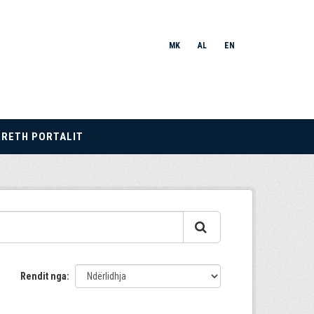
MK
AL
EN
RRETH PORTALIT
Rendit nga