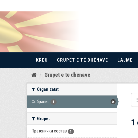
KREU
GRUPET E TË DHËNAVE
LAJME
Kalo
Grupet e të dhënave
te
përmbajtja
Organizatat
Собрание
1
Grupet
1
Пратенички состав
1