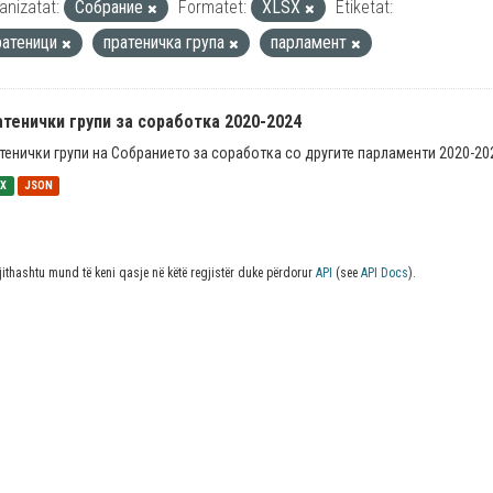
anizatat:
Собрание
Formatet:
XLSX
Etiketat:
ратеници
пратеничка група
парламент
тенички групи за соработка 2020-2024
тенички групи на Собранието за соработка со другите парламенти 2020-20
SX
JSON
jithashtu mund të keni qasje në këtë regjistër duke përdorur
API
(see
API Docs
).