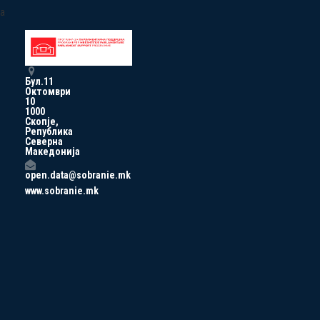
a
Бул.11
Октомври
10
1000
Скопје,
Република
Северна
Македонија
open.data@sobranie.mk
www.sobranie.mk