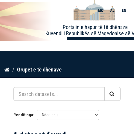
MK
AL
EN
Toggle
Portalin e hapur të të dhënave
naviga
Kuvendi i Republikës së Maqedonisë së V
Kalo
Grupet e të dhënave
te
përmbajtja
Rendit nga