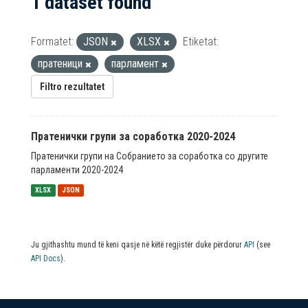
1 dataset found
Formatet:
JSON
XLSX
Etiketat:
пратеници
парламент
Filtro rezultatet
Пратенички групи за соработка 2020-2024
Пратенички групи на Собранието за соработка со другите
парламенти 2020-2024
XLSX
JSON
Ju gjithashtu mund të keni qasje në këtë regjistër duke përdorur
API
(see
API Docs
).