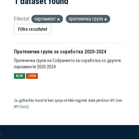
1 dataset found
Etiketat:
парламент
пратеничка група
Filtro rezultatet
Пратенички групи за соработка 2020-2024
Пратенички групи на Собранието за соработка со другите
парламенти 2020-2024
XLSX
JSON
Ju gjithashtu mund të keni qasje në këtë regjistër duke përdorur
API
(see
API Docs
).
a