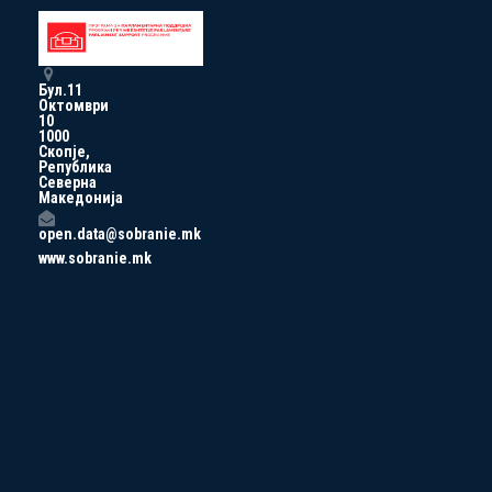
Бул.11
Октомври
10
1000
Скопје,
Република
Северна
Македонија
open.data@sobranie.mk
www.sobranie.mk