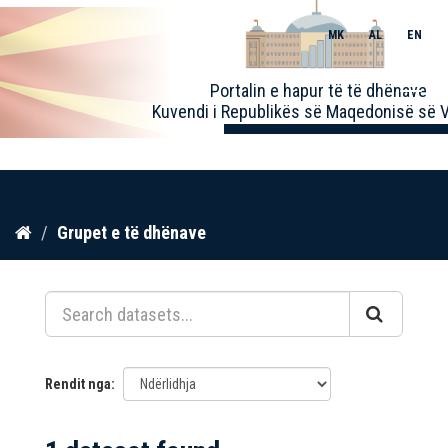
MK
AL
EN
Toggle
Portalin e hapur të të dhënave
naviga
Kuvendi i Republikës së Maqedonisë së V
Kalo
Grupet e të dhënave
te
përmbajtja
Rendit nga