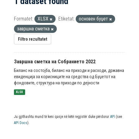
1 dataset found
Formatet:
XLSX
Etiketat:
основен буџет
завршна сметка
Filtro rezultatet
Завршна сметка на Собранието 2022
Биланс на состојба, биланс на приходи и расходи, државна
евиденција за корисниците на средства од Буџетот на
фондовите, структура на приходи по дејности
XLSX
Ju gjithashtu mund të keni qasje në këtë regjistër duke përdorur
API
(see
API Docs
).