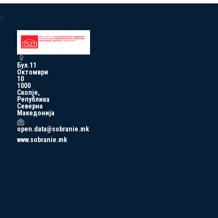
a
Бул.11
Октомври
10
1000
Скопје,
Република
Северна
Македонија
open.data@sobranie.mk
www.sobranie.mk