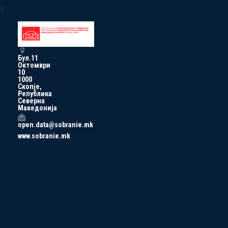
a
Бул.11
Октомври
10
1000
Скопје,
Република
Северна
Македонија
open.data@sobranie.mk
www.sobranie.mk