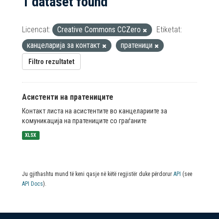
1 dataset found
Licencat:
Creative Commons CCZero
Etiketat:
канцеларија за контакт
пратеници
Filtro rezultatet
Асистенти на пратениците
Контакт листа на асистентите во канцелариите за
комуникација на пратениците со граѓаните
XLSX
Ju gjithashtu mund të keni qasje në këtë regjistër duke përdorur
API
(see
API Docs
).