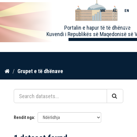
MK
AL
EN
Toggle
Portalin e hapur të të dhënave
naviga
Kuvendi i Republikës së Maqedonisë së V
Kalo
Grupet e të dhënave
te
përmbajtja
Rendit nga