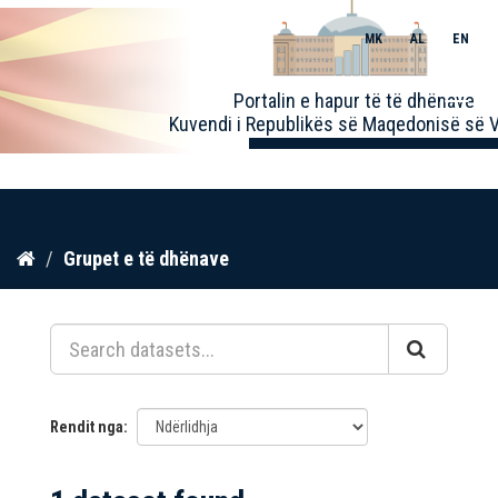
MK
AL
EN
Toggle
Portalin e hapur të të dhënave
naviga
Kuvendi i Republikës së Maqedonisë së V
Kalo
Grupet e të dhënave
te
përmbajtja
Rendit nga