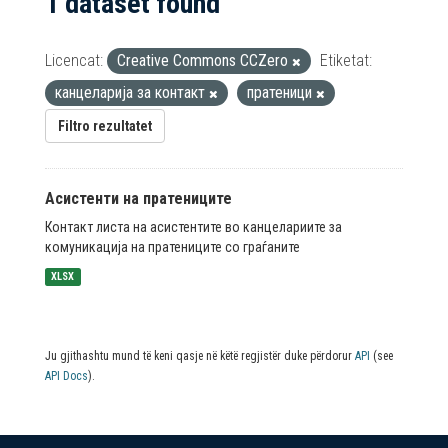
1 dataset found
Licencat:
Creative Commons CCZero
Etiketat:
канцеларија за контакт
пратеници
Filtro rezultatet
Асистенти на пратениците
Контакт листа на асистентите во канцелариите за
комуникација на пратениците со граѓаните
XLSX
Ju gjithashtu mund të keni qasje në këtë regjistër duke përdorur
API
(see
API Docs
).