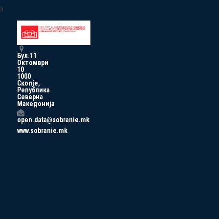
a
Бул.11
Октомври
10
1000
Скопје,
Република
Северна
Македонија
open.data@sobranie.mk
www.sobranie.mk