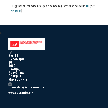
Ju gjithashtu mund të keni qasje në këtë regjistër duke përdorur
API
(see
API Docs
).
a
Бул.11
Октомври
10
1000
Скопје,
Република
Северна
Македонија
open.data@sobranie.mk
www.sobranie.mk