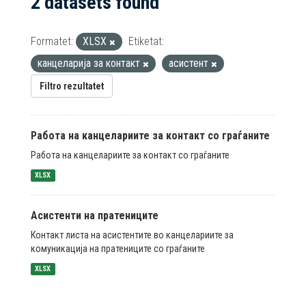
2 datasets found
Formatet:
XLSX
Etiketat:
канцеларија за контакт
асистент
Filtro rezultatet
Работа на канцелариите за контакт со граѓаните
Работа на канцелариите за контакт со граѓаните
XLSX
Асистенти на пратениците
Контакт листа на асистентите во канцелариите за
комуникација на пратениците со граѓаните
XLSX